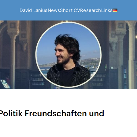
David Lanius
News
Short CV
Research
Links